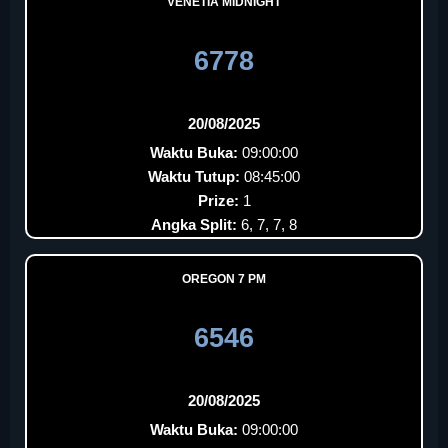
VENETIA MIDNIGHT
6778
20/08/2025
Waktu Buka:
09:00:00
Waktu Tutup:
08:45:00
Prize:
1
Angka Split:
6, 7, 7, 8
OREGON 7 PM
6546
20/08/2025
Waktu Buka:
09:00:00