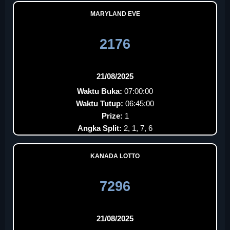
MARYLAND EVE
2176
21/08/2025
Waktu Buka:
07:00:00
Waktu Tutup:
06:45:00
Prize:
1
Angka Split:
2, 1, 7, 6
KANADA LOTTO
7296
21/08/2025