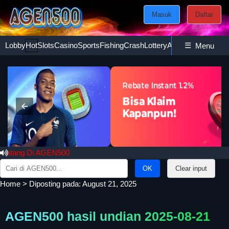
Masuk
Daftar
Lobby
Hot
Slots
Casino
Sports
Fishing
Crash
Lottery
Ayam
☰
Poker
Esport
Menu
ng Di AGEN500
Search
Clear input
for:
Home
>
Diposting pada: August 21, 2025
AGEN500 hasil undian 2025-08-21