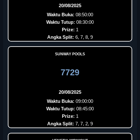
20/08/2025
Waktu Buka:
08:50:00
Waktu Tutup:
08:30:00
Prize:
1
Angka Split:
6, 7, 8, 9
SUNWAY POOLS
7729
20/08/2025
Waktu Buka:
09:00:00
Waktu Tutup:
08:45:00
Prize:
1
Angka Split:
7, 7, 2, 9