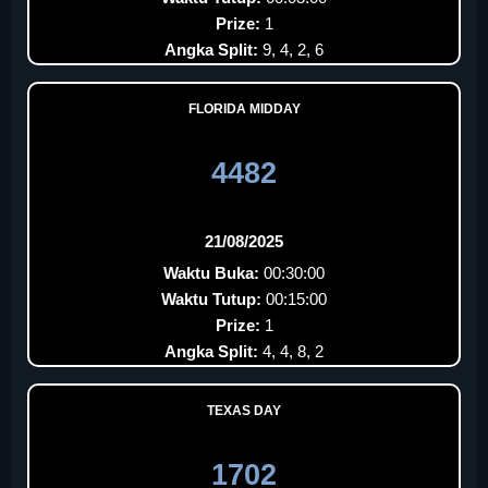
Prize:
1
Angka Split:
9, 4, 2, 6
FLORIDA MIDDAY
4482
21/08/2025
Waktu Buka:
00:30:00
Waktu Tutup:
00:15:00
Prize:
1
Angka Split:
4, 4, 8, 2
TEXAS DAY
1702