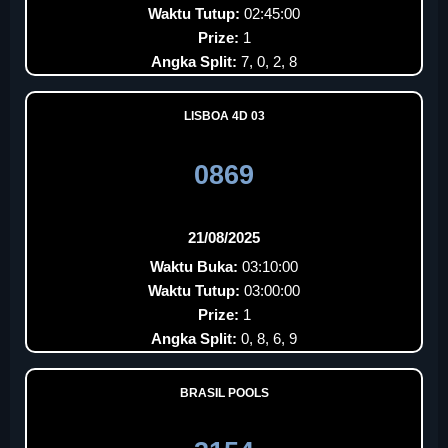
Waktu Tutup:
02:45:00
Prize:
1
Angka Split:
7, 0, 2, 8
LISBOA 4D 03
0869
21/08/2025
Waktu Buka:
03:10:00
Waktu Tutup:
03:00:00
Prize:
1
Angka Split:
0, 8, 6, 9
BRASIL POOLS