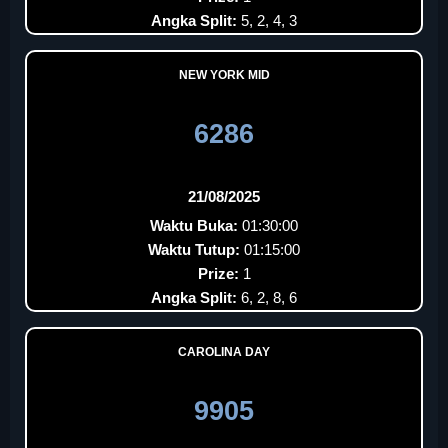
Angka Split:
5, 2, 4, 3
NEW YORK MID
6286
21/08/2025
Waktu Buka:
01:30:00
Waktu Tutup:
01:15:00
Prize:
1
Angka Split:
6, 2, 8, 6
CAROLINA DAY
9905