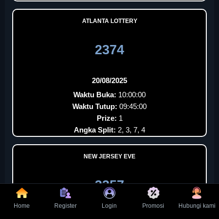
ATLANTA LOTTERY
2374
20/08/2025
Waktu Buka:
10:00:00
Waktu Tutup:
09:45:00
Prize:
1
Angka Split:
2, 3, 7, 4
NEW JERSEY EVE
3357
Home
Register
Login
Promosi
Hubungi kami
20/08/2025