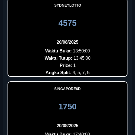
SYDNEYLOTTO
4575
20/08/2025
Waktu Buka:
13:50:00
Waktu Tutup:
13:45:00
Prize:
1
Angka Split:
4, 5, 7, 5
SINGAPORE6D
1750
20/08/2025
Waktu Buka:
17:40:00