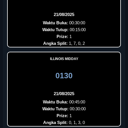
21/08/2025
Waktu Buka:
00:30:00
Waktu Tutup:
00:15:00
Prize:
1
Angka Split:
1, 7, 0, 2
ILLINOIS MIDDAY
0130
21/08/2025
Waktu Buka:
00:45:00
Waktu Tutup:
00:30:00
Prize:
1
Angka Split:
0, 1, 3, 0