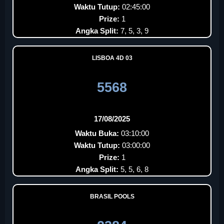
Waktu Tutup:
02:45:00
Prize:
1
Angka Split:
7, 5, 3, 9
LISBOA 4D 03
5568
17/08/2025
Waktu Buka:
03:10:00
Waktu Tutup:
03:00:00
Prize:
1
Angka Split:
5, 5, 6, 8
BRASIL POOLS