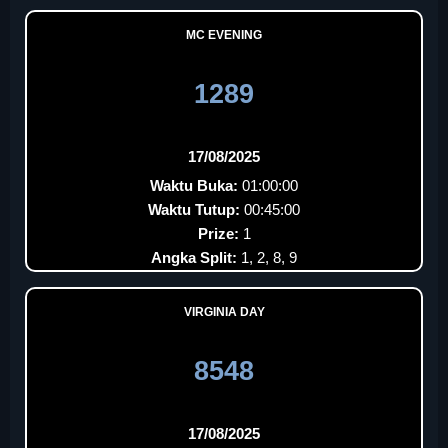
MC EVENING
1289
17/08/2025
Waktu Buka:
01:00:00
Waktu Tutup:
00:45:00
Prize:
1
Angka Split:
1, 2, 8, 9
VIRGINIA DAY
8548
17/08/2025