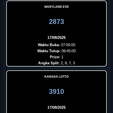
MARYLAND EVE
2873
17/08/2025
Waktu Buka:
07:00:00
Waktu Tutup:
06:45:00
Prize:
1
Angka Split:
2, 8, 7, 3
KANADA LOTTO
3910
17/08/2025