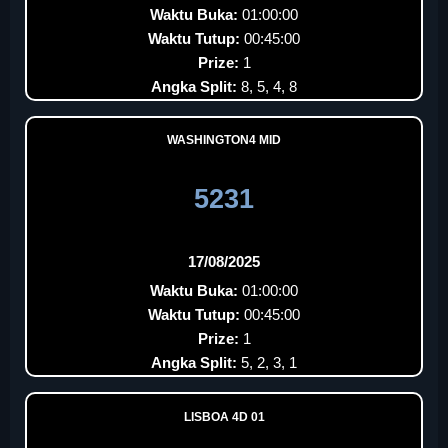
Waktu Buka:
01:00:00
Waktu Tutup:
00:45:00
Prize:
1
Angka Split:
8, 5, 4, 8
WASHINGTON4 MID
5231
17/08/2025
Waktu Buka:
01:00:00
Waktu Tutup:
00:45:00
Prize:
1
Angka Split:
5, 2, 3, 1
LISBOA 4D 01