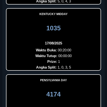
Angka Split:
5, 0, 4, 3
KENTUCKY MIDDAY
1035
17/08/2025
Waktu Buka:
00:20:00
Waktu Tutup:
00:00:00
Prize:
1
Angka Split:
1, 0, 3, 5
PENSYLVANIA DAY
4174