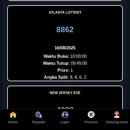
ATLANTA LOTTERY
8862
16/08/2025
Waktu Buka:
10:00:00
Waktu Tutup:
09:45:00
Prize:
1
Angka Split:
8, 8, 6, 2
NEW JERSEY EVE
4092
Home
Register
Login
Promosi
Hubungi kami
16/08/2025