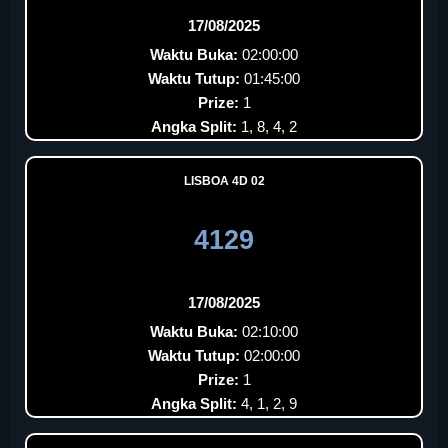
17/08/2025
Waktu Buka:
02:00:00
Waktu Tutup:
01:45:00
Prize:
1
Angka Split:
1, 8, 4, 2
LISBOA 4D 02
4129
17/08/2025
Waktu Buka:
02:10:00
Waktu Tutup:
02:00:00
Prize:
1
Angka Split:
4, 1, 2, 9