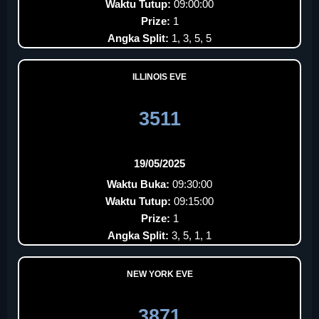
Waktu Tutup:
09:00:00
Prize:
1
Angka Split:
1, 3, 5, 5
ILLINOIS EVE
3511
19/05/2025
Waktu Buka:
09:30:00
Waktu Tutup:
09:15:00
Prize:
1
Angka Split:
3, 5, 1, 1
NEW YORK EVE
3871