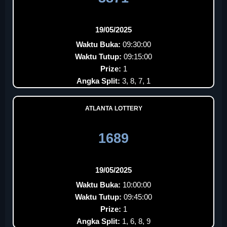
19/05/2025
Waktu Buka:
09:30:00
Waktu Tutup:
09:15:00
Prize:
1
Angka Split:
3, 8, 7, 1
ATLANTA LOTTERY
1689
19/05/2025
Waktu Buka:
10:00:00
Waktu Tutup:
09:45:00
Prize:
1
Angka Split:
1, 6, 8, 9