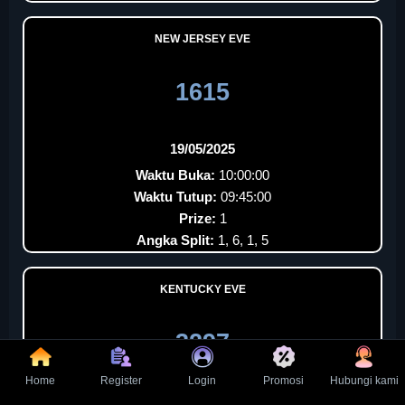
NEW JERSEY EVE
1615
19/05/2025
Waktu Buka:
10:00:00
Waktu Tutup:
09:45:00
Prize:
1
Angka Split:
1, 6, 1, 5
KENTUCKY EVE
3297
Home
Register
Login
Promosi
Hubungi kami
19/05/2025