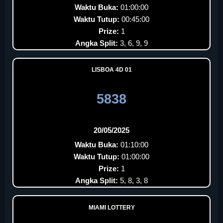
Waktu Buka:
01:00:00
Waktu Tutup:
00:45:00
Prize:
1
Angka Split:
3, 6, 9, 9
LISBOA 4D 01
5838
20/05/2025
Waktu Buka:
01:10:00
Waktu Tutup:
01:00:00
Prize:
1
Angka Split:
5, 8, 3, 8
MIAMI LOTTERY