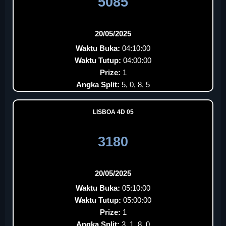
5085
20/05/2025
Waktu Buka:
04:10:00
Waktu Tutup:
04:00:00
Prize:
1
Angka Split:
5, 0, 8, 5
LISBOA 4D 05
3180
20/05/2025
Waktu Buka:
05:10:00
Waktu Tutup:
05:00:00
Prize:
1
Angka Split:
3, 1, 8, 0