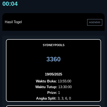
00:04
Hasil Togel
AGEN500
SYDNEYPOOLS
3360
19/05/2025
Waktu Buka:
13:55:00
Waktu Tutup:
13:30:00
Prize:
1
Angka Split:
3, 3, 6, 0