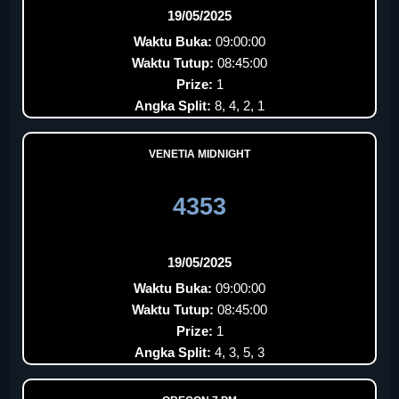
19/05/2025
Waktu Buka:
09:00:00
Waktu Tutup:
08:45:00
Prize:
1
Angka Split:
8, 4, 2, 1
VENETIA MIDNIGHT
4353
19/05/2025
Waktu Buka:
09:00:00
Waktu Tutup:
08:45:00
Prize:
1
Angka Split:
4, 3, 5, 3