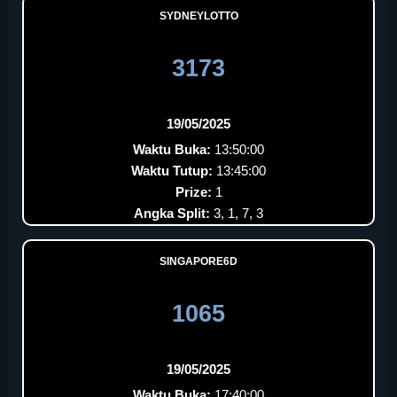
SYDNEYLOTTO
3173
19/05/2025
Waktu Buka:
13:50:00
Waktu Tutup:
13:45:00
Prize:
1
Angka Split:
3, 1, 7, 3
SINGAPORE6D
1065
19/05/2025
Waktu Buka:
17:40:00