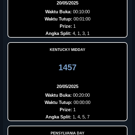
20/05/2025
Waktu Buka:
00:10:00
Waktu Tutup:
00:01:00
Prize:
1
Angka Split:
4, 1, 3, 1
KENTUCKY MIDDAY
1457
20/05/2025
Waktu Buka:
00:20:00
Waktu Tutup:
00:00:00
Prize:
1
Angka Split:
1, 4, 5, 7
PENSYLVANIA DAY