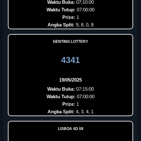
Waktu Buka:
07:10:00
Waktu Tutup:
07:00:00
Prize:
1
Angka Split:
9, 8, 0, 8
GENTING LOTTERY
4341
19/05/2025
Waktu Buka:
07:15:00
Waktu Tutup:
07:00:00
Prize:
1
Angka Split:
4, 3, 4, 1
LISBOA 4D 08