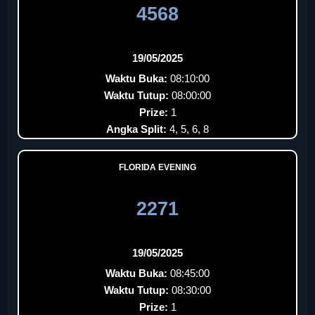
4568
19/05/2025
Waktu Buka:
08:10:00
Waktu Tutup:
08:00:00
Prize:
1
Angka Split:
4, 5, 6, 8
FLORIDA EVENING
2271
19/05/2025
Waktu Buka:
08:45:00
Waktu Tutup:
08:30:00
Prize:
1