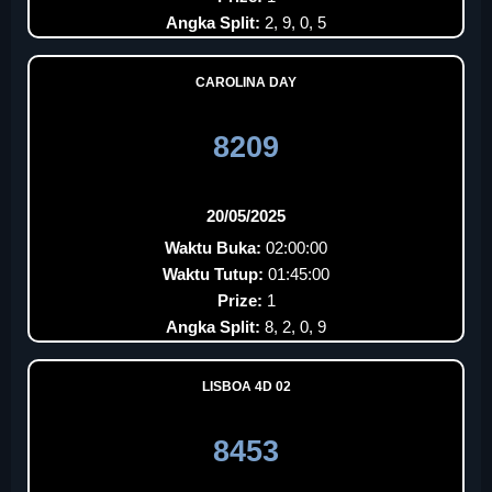
Angka Split:
2, 9, 0, 5
CAROLINA DAY
8209
20/05/2025
Waktu Buka:
02:00:00
Waktu Tutup:
01:45:00
Prize:
1
Angka Split:
8, 2, 0, 9
LISBOA 4D 02
8453